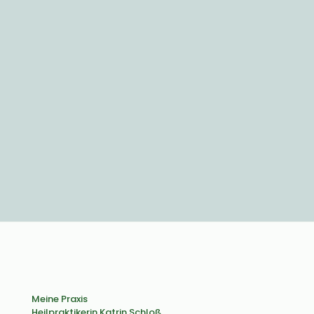
Mit der Nutzung dieses Formulars erklären Sie
sich mit der Speicherung und Verarbeitung Ihrer
Daten gemäß unserer Datenschutzerklärung
einverstanden.
Meine Praxis
Heilpraktikerin Katrin Schloß